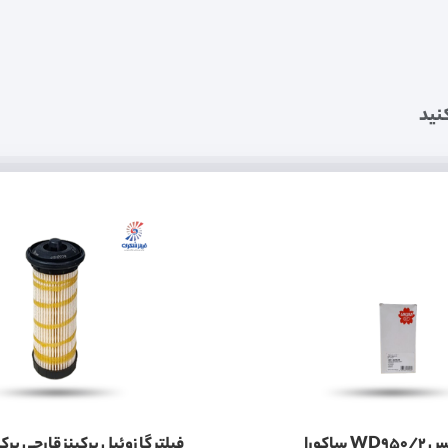
نید
فیلتر گیربکس WD950/2 ساکورا
فیلتر گازوئیل پرکینز قارچی پرکی