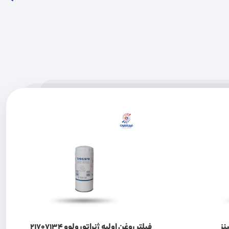
نز
فیلتر روغن اولیه ژنراتور ولوو 21707134