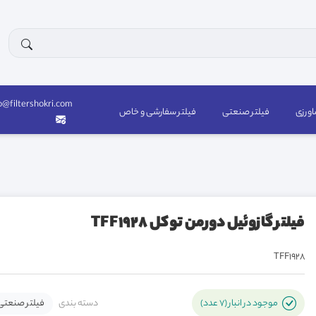
o@filtershokri.com
اورزی
فیلتر صنعتی
فیلتر سفارشی و خاص
فیلتر گازوئیل دورمن توکل TFF1928
TFF1928
دسته بندی
فیلتر صنعتی
موجود در انبار (7 عدد)