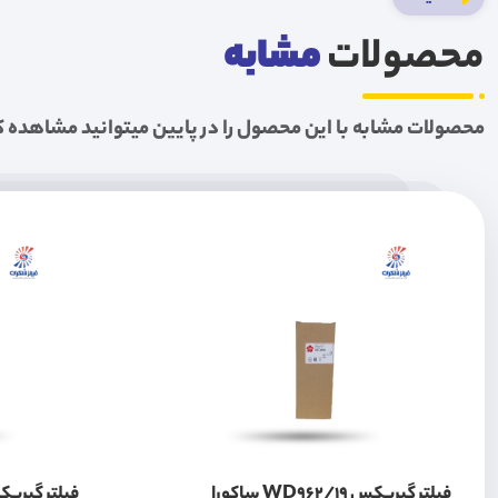
محصولات
مشابه
محصولات مشابه با این محصول را در پایین میتوانید مشاهده ک
فیلتر گیربکس WD962/19 ساکورا