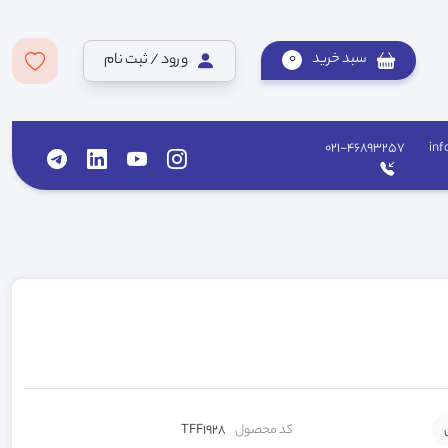
سبد خرید
0
ورود / ثبت نام
021-46893257
inf
کد محصول
TFF1928