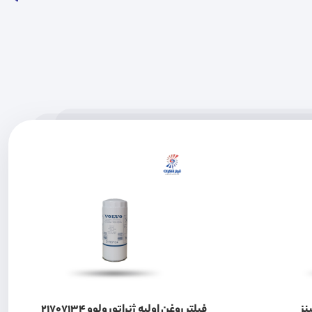
نز
فیلتر روغن اولیه ژنراتور ولوو 21707134