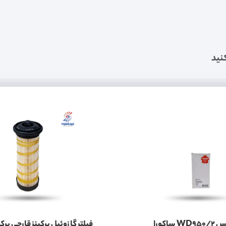
نید
فیلتر گیربکس WD950/2 ساکورا
فیلتر گازوئیل پرکینز قارچی پرکی