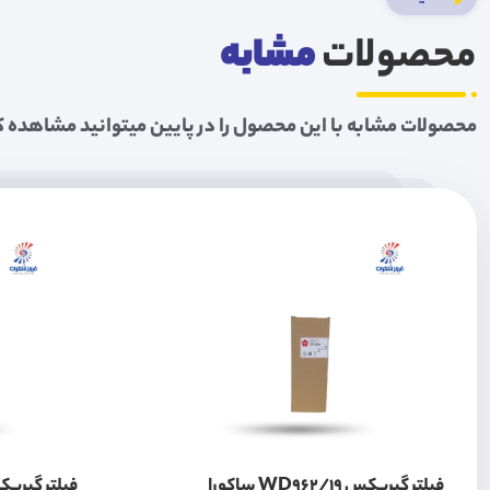
محصولات
مشابه
محصولات مشابه با این محصول را در پایین میتوانید مشاهده ک
فیلتر گیربکس WD962/19 ساکورا