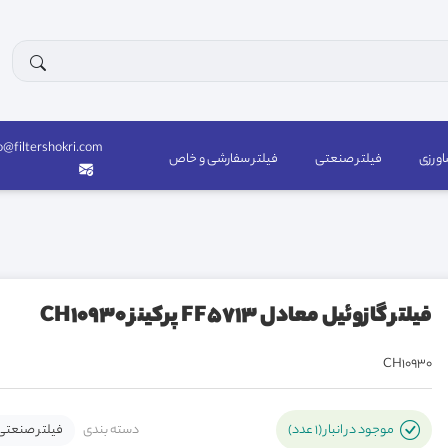
o@filtershokri.com
اورزی
فیلتر صنعتی
فیلتر سفارشی و خاص
فيلتر گازوئيل معادل FF5713 پرکینز CH10930
CH10930
دسته بندی
فیلتر صنعتی
موجود در انبار (1 عدد)