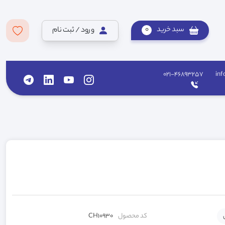
سبد خرید
0
ورود / ثبت نام
021-46893257
inf
کد محصول
CH10930