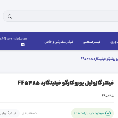
o@filtershokri.com
اورزی
فیلتر صنعتی
فیلتر سفارشی و خاص
وکارگو فیلیتگارد FF5485
فیلتر گازوئیل یوروکارگو فیلیتگارد FF5485
FF5485
دسته بندی
فیلتر گازوئیل
موجود در انبار (10 عدد)