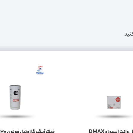
نید
فیلتر گازوئیل وانت ایسوزو DMAX
فیلتر آبگیر گازوئیل ف