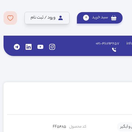
سبد خرید
0
ورود / ثبت نام
021-46893257
inf
 و آبگیر
کد محصول
FF5485