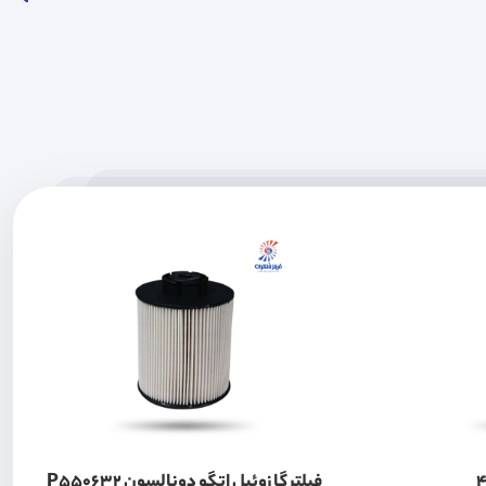
وتون 430
فیلتر گازوئیل اتگو دونالسون P550632