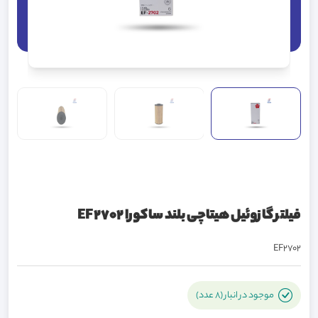
فیلتر گازوئیل هیتاچی بلند ساکورا EF2702
EF2702
موجود در انبار (8 عدد)