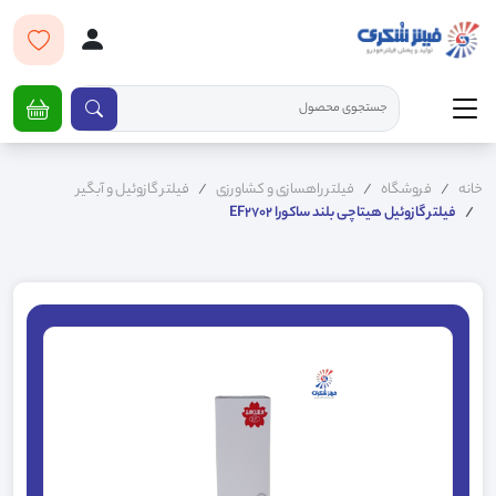
خانه
فروشگاه
فیلتر راهسازی و کشاورزی
فیلتر گازوئیل و آبگیر
فیلتر گازوئیل هیتاچی بلند ساکورا EF2702