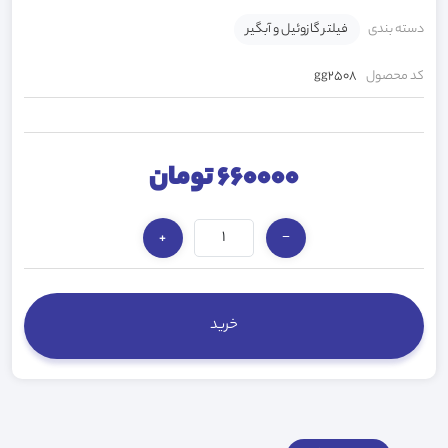
دسته بندی
فیلتر گازوئیل و آبگیر
کد محصول
gg2508
660000 تومان
+
−