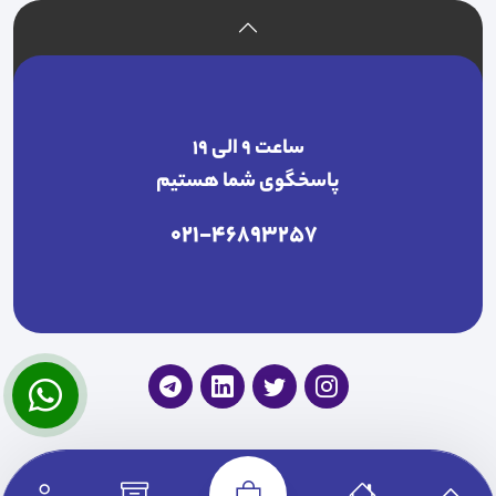
ساعت ۹ الی ۱۹
پاسخگوی شما هستیم
021-46893257