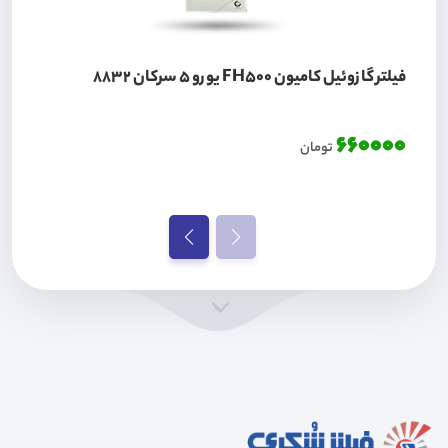
فیلتر گازوئیل کامیون FH500 یورو 5 سرکان 8832
660000
تومان