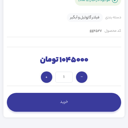
موجود در انبار (5 عدد)
دسته بندی
فیلتر گازوئیل و آبگیر
کد محصول
gg2527
1045000 تومان
+
−