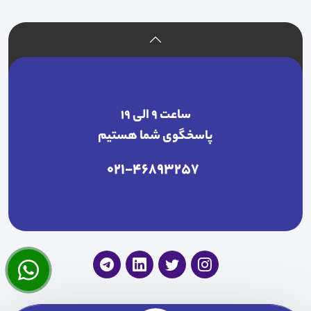
ساعت ۹ الی ۱۹
پاسخگوی شما هستیم
021-46893257