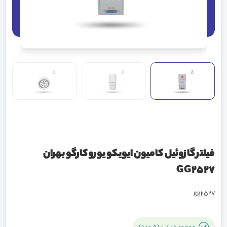
فیلتر گازوئیل کامیون ایویکو یوروکارگو بهران
GG2527
gg2527