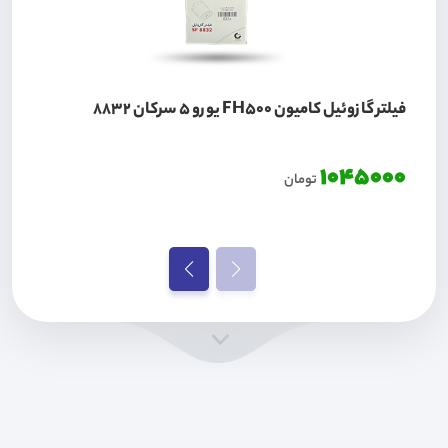
فیلتر گازوئیل کامیون FH500 یورو 5 سرکان 8832
1045000
تومان