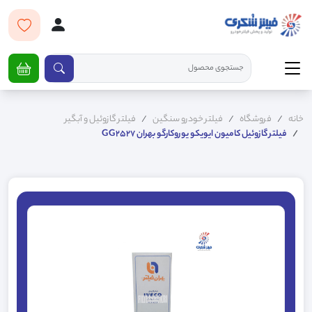
خانه
فروشگاه
فیلتر خودرو سنگین
فیلتر گازوئیل و آبگیر
فیلتر گازوئیل کامیون ایویکو یوروکارگو بهران GG2527