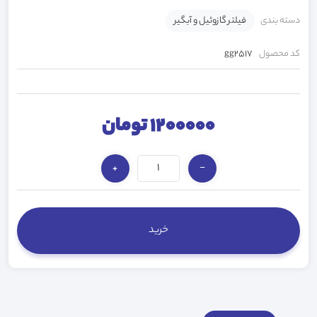
دسته بندی
فیلتر گازوئیل و آبگیر
کد محصول
gg2517
1200000 تومان
+
−