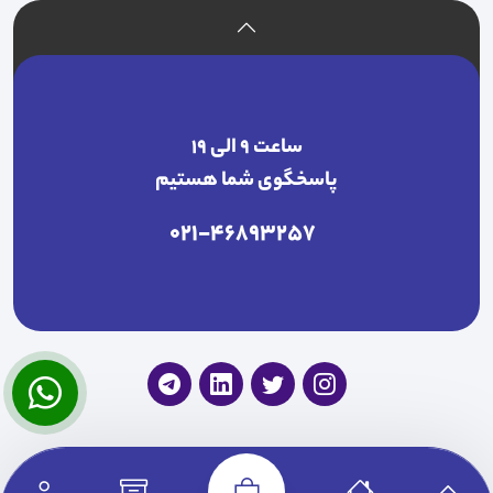
ساعت ۹ الی ۱۹
پاسخگوی شما هستیم
021-46893257