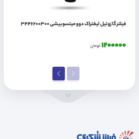
فیلتر گازوئیل لیفتراک دوو میتسوبیشی 3446200300
1200000
تومان