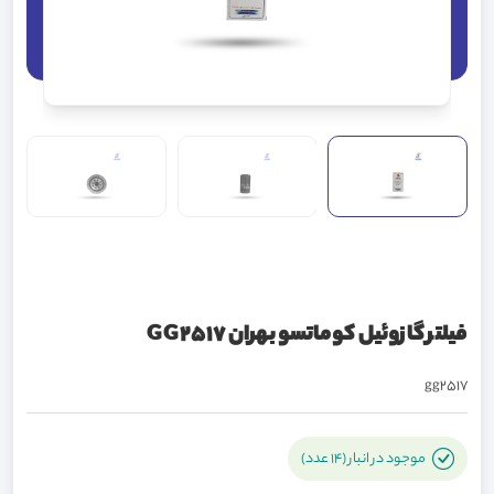
فیلتر گازوئیل کوماتسو بهران GG2517
gg2517
موجود در انبار (14 عدد)