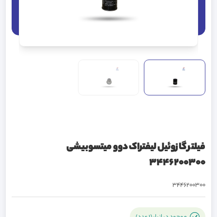
فیلتر گازوئیل لیفتراک دوو میتسوبیشی
3446200300
3446200300