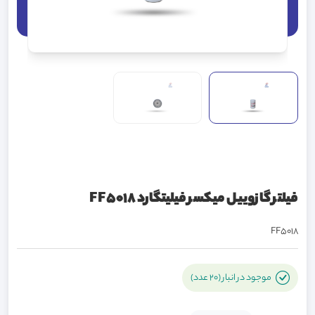
فیلتر گازوییل میکسر فیلیتگارد FF5018
FF5018
موجود در انبار (20 عدد)