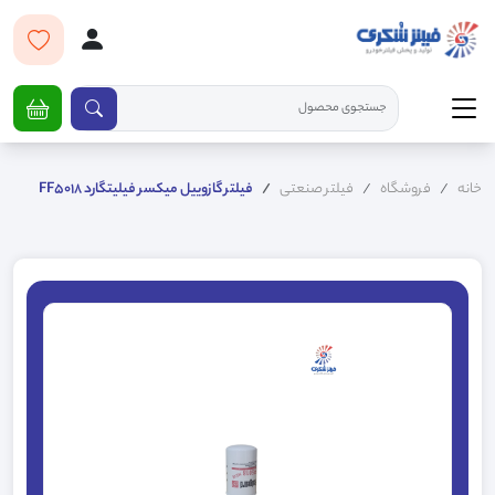
خانه
فروشگاه
فیلتر صنعتی
فیلتر گازوییل میکسر فیلیتگارد FF5018