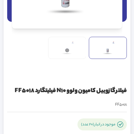
فیلتر گازوییل کامیون ولوو N10 فیلیتگارد FF5018
FF5018
موجود در انبار (20 عدد)