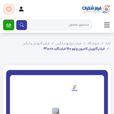
خانه
فروشگاه
فیلتر خودرو سنگین
فیلتر گازوئیل و آبگیر
فیلتر گازوییل کامیون ولوو N10 فیلیتگارد FF5018