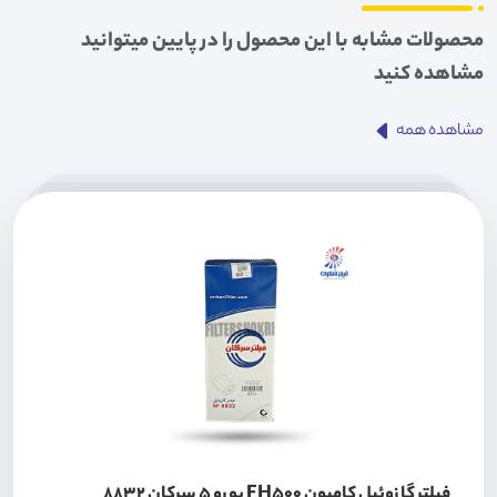
محصولات مشابه با این محصول را در پایین میتوانید
مشاهده کنید
مشاهده همه
فیلتر گازوئیل کامیون FH500 یورو 5 سرکان 8832