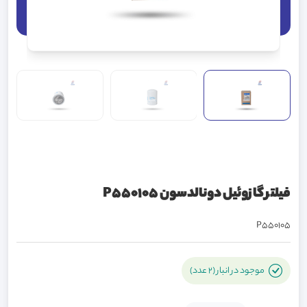
فیلتر گازوئیل دونالدسون P550105
P550105
موجود در انبار (2 عدد)