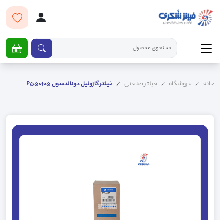
خانه
فروشگاه
فیلتر صنعتی
فیلتر گازوئیل دونالدسون P550105