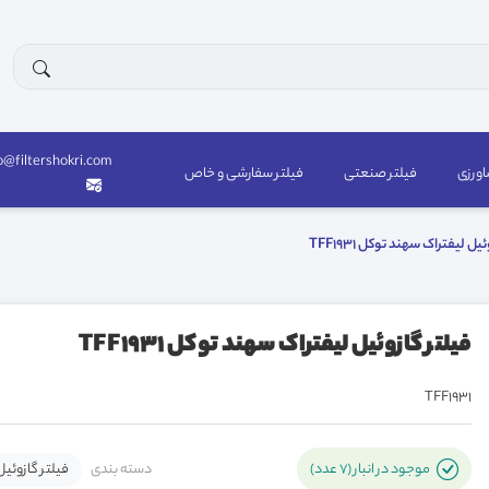
o@filtershokri.com
اورزی
فیلتر صنعتی
فیلتر سفارشی و خاص
یل لیفتراک سهند توکل TFF1931
فیلتر گازوئیل لیفتراک سهند توکل TFF1931
TFF1931
دسته بندی
فیلتر گازوئیل
موجود در انبار (7 عدد)