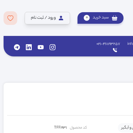
سبد خرید
0
ورود / ثبت نام
021-46893257
inf
 و آبگیر
کد محصول
TFF1931