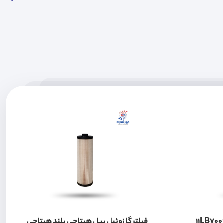
فیلتر گازوئیل بیل هیتاچی بلند هیتاچی