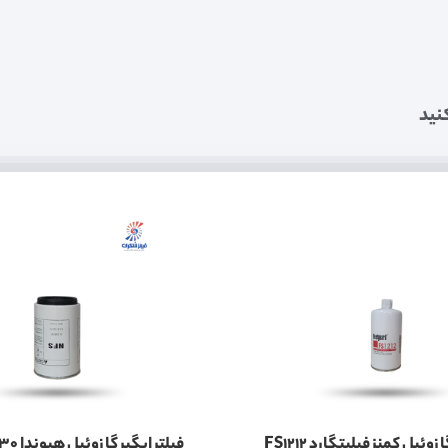
نید
زوئیل کمنز فیلیتگارد FS1212
فیلتر ابگیر گازوئیل هیوندا 11LB70030