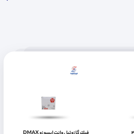
وتون 430
فیلتر گازوئیل وانت ایسوزو DMAX