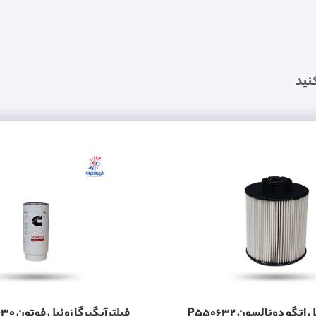
نید
اتگو دونالسون P550632
فیلتر آبگیر گازوئیل ف