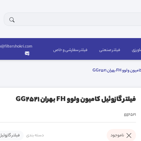
o@filtershokri.com
اورزی
فیلتر صنعتی
فیلتر سفارشی و خاص
لوو FH بهران GG2521
فیلتر گازوئیل کامیون ولوو FH بهران GG2521
gg2521
دسته بندی
فیلتر گازوئیل
ناموجود