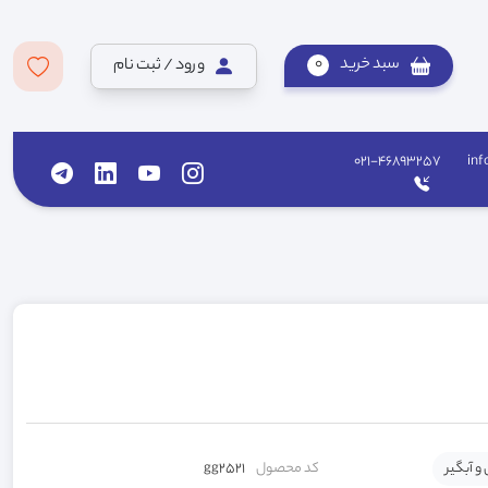
سبد خرید
0
ورود / ثبت نام
021-46893257
inf
 و آبگیر
کد محصول
gg2521