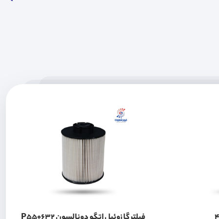
وتون 430
فیلتر گازوئیل اتگو دونالسون P550632