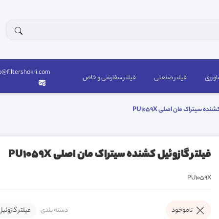
o@filtershokri.com
اورزی
فیلتر صنعتی
فیلتر سفارشی و خاص
نده سیتراک مان اصلی PU1059X
فیلتر گازوئیل کشنده سیتراک مان اصلی PU1059X
PU1059X
دسته بندی
فیلتر گازوئیل
ناموجود