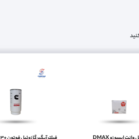
نید
فیلتر گازوئیل وانت ایسوزو DMAX
فیلتر آبگیر گازوئیل ف