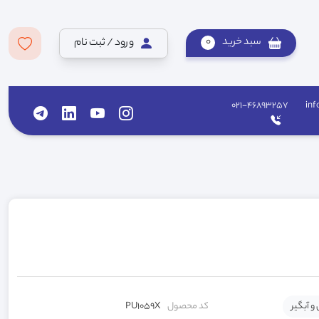
سبد خرید
0
ورود / ثبت نام
021-46893257
inf
 و آبگیر
کد محصول
PU1059X