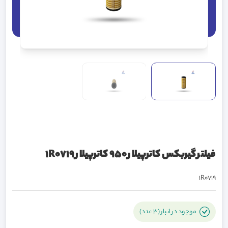
فیلتر گیربکس کاترپیلار 950 کاترپیلار 1R0719
1R0719
موجود در انبار (3 عدد)