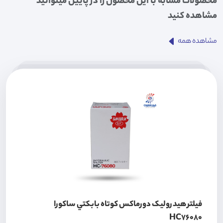
محصولات مشابه با این محصول را در پایین میتوانید
مشاهده کنید
مشاهده همه
فيلتر هيدروليک دورماکس کوتاه بابکتي ساکورا
HC76080