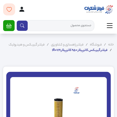
خانه
فروشگاه
فیلتر راهسازی و کشاورزی
فیلتر گیربکس و هیدرولیک
فیلتر گیربکس کاترپیلار 950 کاترپیلار 1R0719