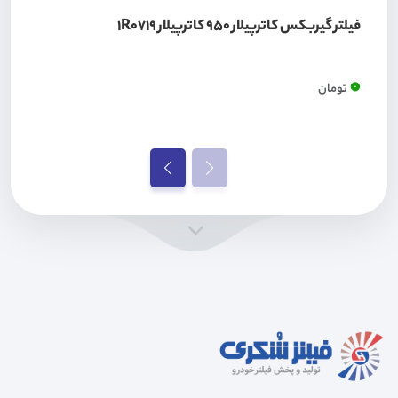
فیلتر گیربکس کاترپیلار 950 کاترپیلار 1R0719
0
تومان