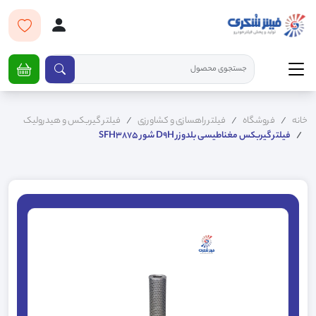
خانه
فروشگاه
فیلتر راهسازی و کشاورزی
فیلتر گیربکس و هیدرولیک
فیلتر گیربکس مغناطیسی بلدوزر D9H شور SFH3875