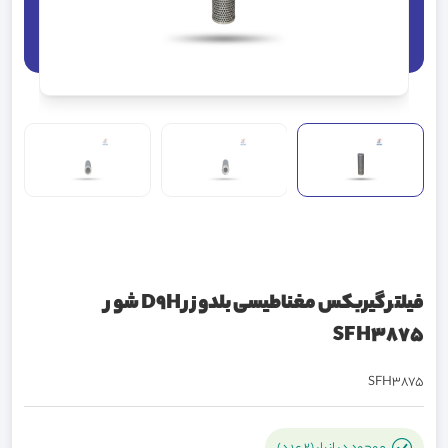
فیلتر گیربکس مغناطیسی بلدوزر D9H شور
SFH3875
SFH3875