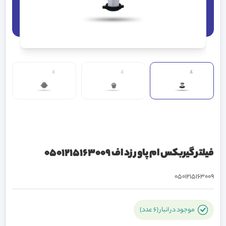
فیلتر گیربکس ام پاور زد اف 0501215163009
0501215163009
موجود در انبار (6 عدد)