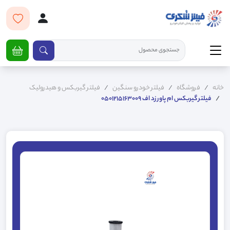
خانه
فروشگاه
فیلتر خودرو سنگین
فیلتر گیربکس و هیدرولیک
فیلتر گیربکس ام پاور زد اف 0501215163009