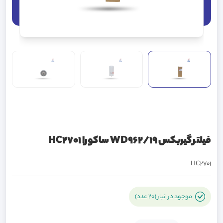
فیلتر گیربکس WD962/19 ساکورا HC2701
HC2701
موجود در انبار (20 عدد)