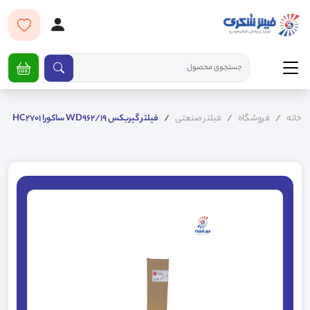
خانه
فروشگاه
فیلتر صنعتی
فیلتر گیربکس WD962/19 ساکورا HC2701