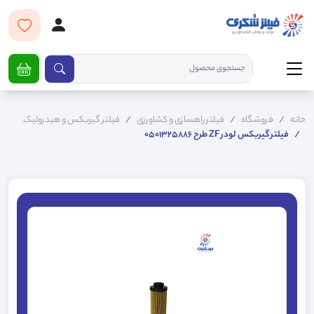
خانه
فروشگاه
فیلتر راهسازی و کشاورزی
فیلتر گیربکس و هیدرولیک
فیلتر گیربکس لودر ZF طرح 0501325886