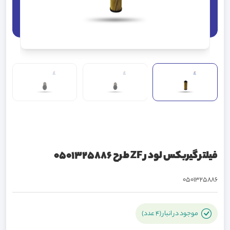
فیلتر گیربکس لودر ZF طرح 0501325886
0501325886
موجود در انبار (4 عدد)