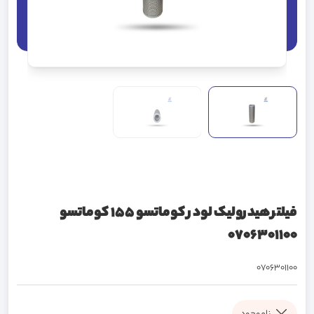
فیلتر هیدرولیک لودر کوماتسو 155 کوماتسو
0706301100
0706301100