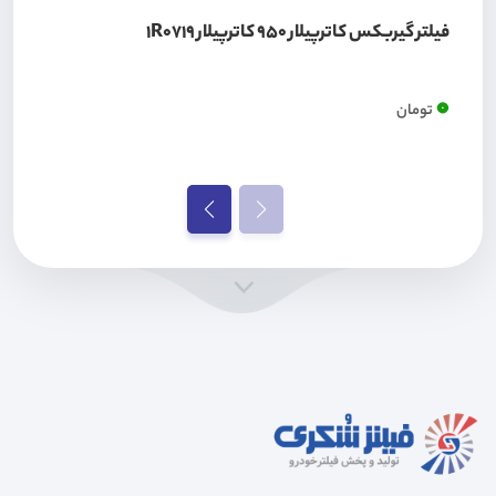
فیلتر گیربکس کاترپیلار 950 کاترپیلار 1R0719
0
تومان