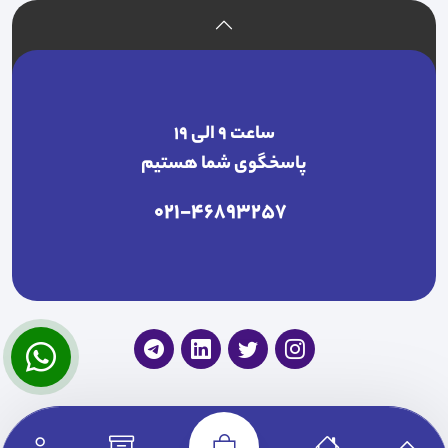
ساعت ۹ الی ۱۹
پاسخگوی شما هستیم
021-46893257