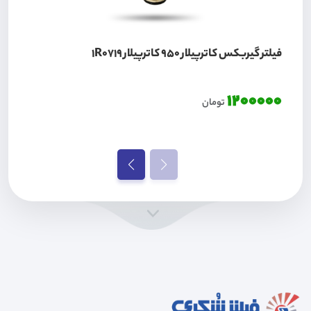
فیلتر گیربکس کاترپیلار 950 کاترپیلار 1R0719
1200000
تومان