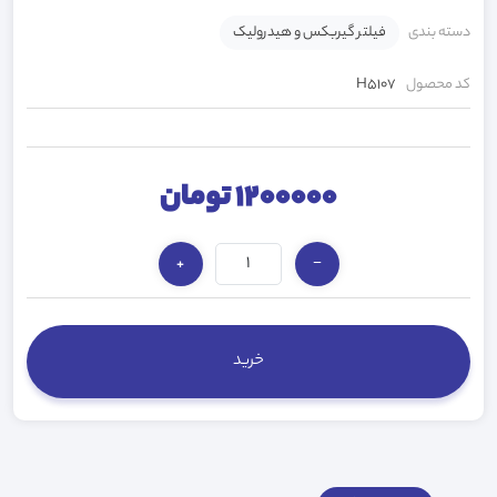
دسته بندی
فیلتر گیربکس و هیدرولیک
کد محصول
H5107
1200000 تومان
+
−