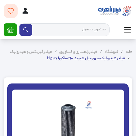
خانه
فروشگاه
فیلتر راهسازی و کشاورزی
فیلتر گیربکس و هیدرولیک
فيلتر هيدروليک سروو بيل هيوندا 210 ساکورا H5107