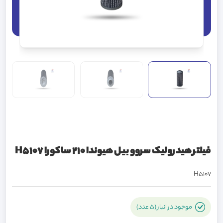
فيلتر هيدروليک سروو بيل هيوندا 210 ساکورا H5107
H5107
موجود در انبار (5 عدد)