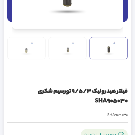
فیلتر هیدرولیک 9/5/3 تورسیم شکری
SHA905030
SHA905030