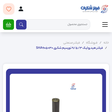
خانه
فروشگاه
فیلتر صنعتی
فیلتر هیدرولیک 9/5/3 تورسیم شکری SHA905030