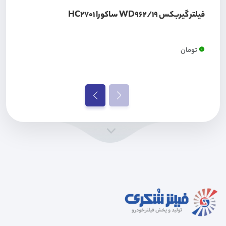
فیلتر گیربکس WD962/19 ساکورا HC2701
0
تومان