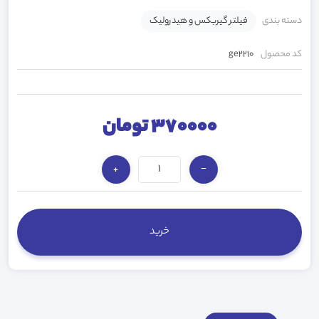
دسته بندی
فیلتر گیربکس و هیدرولیک
کد محصول
ge2210
370000 تومان
+
−