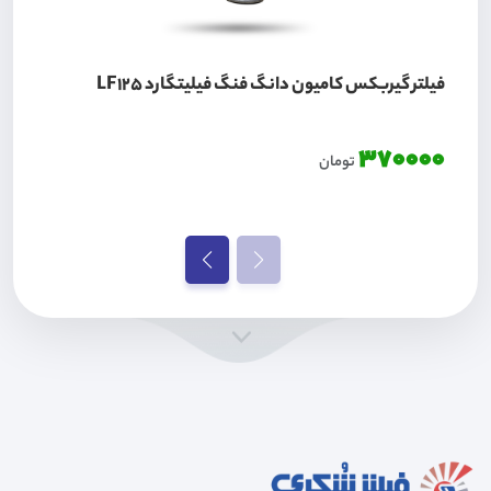
فیلتر گیربکس کامیون دانگ فنگ فیلیتگارد LF125
370000
تومان