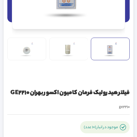
فیلتر هیدرولیک فرمان کامیون اکسور بهران GE2210
ge2210
موجود در انبار (10 عدد)