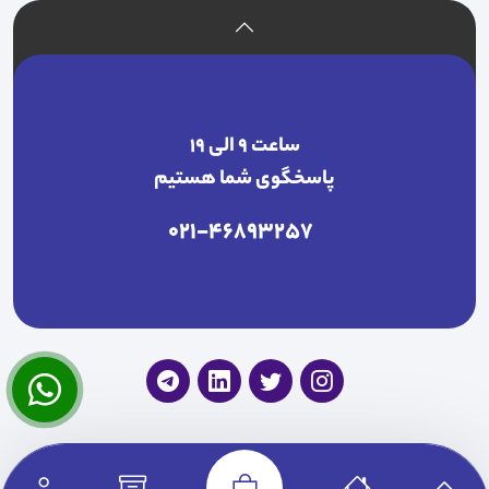
ساعت ۹ الی ۱۹
پاسخگوی شما هستیم
021-46893257