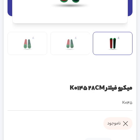
میکرو فیلتر K0145 28CM
K0145
ناموجود