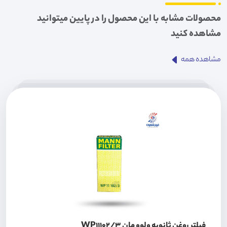
محصولات مشابه با این محصول را در پایین میتوانید
مشاهده کنید
مشاهده همه
فیلتر روغن ثانویه ولوو مان WP11102/3