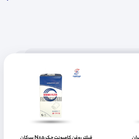
ران
فیلتر روغن کامیونت جک N85 سرکان