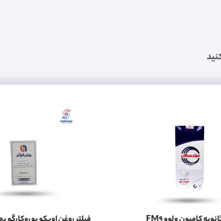
نید
فیلتر روغن ثانویه کامیون ولوو FM9
فیلتر روغن اویکو یوروکارگو به