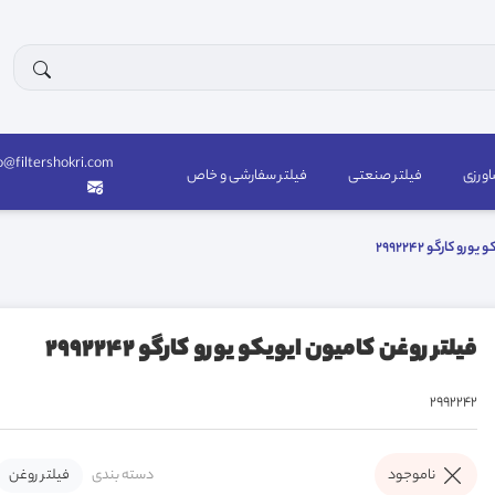
o@filtershokri.com
اورزی
فیلتر صنعتی
فیلتر سفارشی و خاص
و کارگو 2992242
فیلتر روغن کامیون ایویکو یورو کارگو 2992242
2992242
دسته بندی
فیلتر روغن
ناموجود