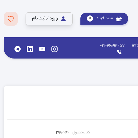
سبد خرید
0
ورود / ثبت نام
021-46893257
inf
کد محصول
2992242