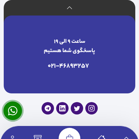
ساعت ۹ الی ۱۹
پاسخگوی شما هستیم
021-46893257