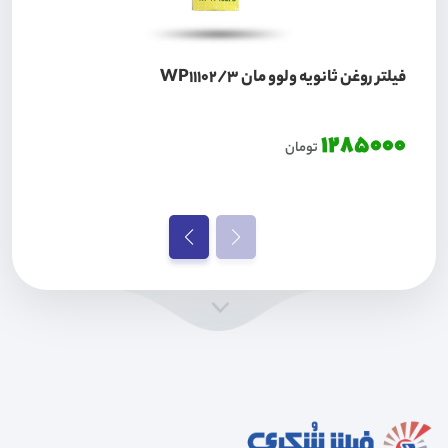
فیلتر روغن ثانویه ولوو مان WP11102/3
1285000
تومان