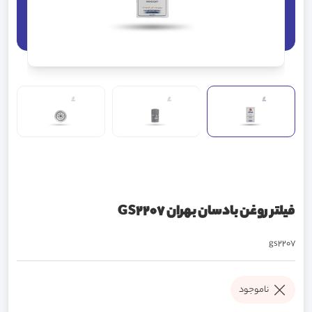
فیلتر روغن بادسان بهران GS2207
gs2207
ناموجود