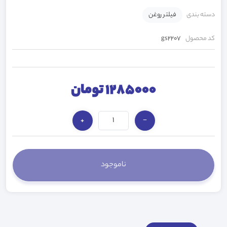
دسته بندی
فیلتر روغن
کد محصول
gs2207
1285000 تومان
+
−