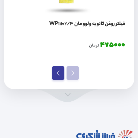
فیلتر روغن ثانویه ولوو مان WP11102/3
475000
تومان