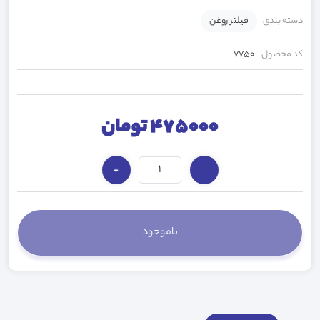
دسته بندی
فیلتر روغن
کد محصول
7750
475000 تومان
+
−