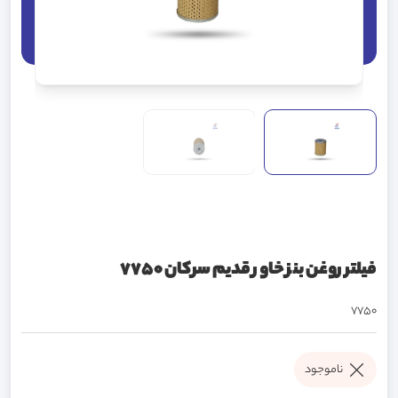
فیلتر روغن بنز خاور قدیم سرکان 7750
7750
ناموجود