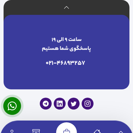
ساعت ۹ الی ۱۹
پاسخگوی شما هستیم
021-46893257