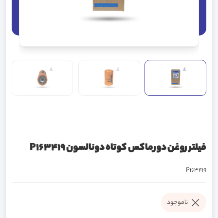
فیلتر روغن دورماکس کوتاه دونالسون P163419
P163419
ناموجود