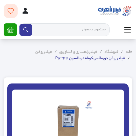
خانه
فروشگاه
فیلتر راهسازی و کشاورزی
فیلتر روغن
فیلتر روغن دورماکس کوتاه دونالسون P163419