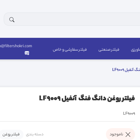
o@filtershokri.com
اورزی
فیلتر صنعتی
فیلتر سفارشی و خاص
نفیل LF9009
فیلتر روغن دانگ فنگ آنفیل LF9009
LF9009
دسته بندی
فیلتر روغن
ناموجود