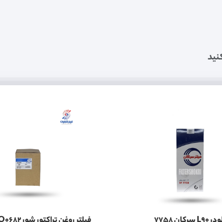
نید
کان 7758
فیلتر روغن تراکتور شور SFO0682