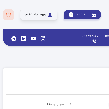
سبد خرید
0
ورود / ثبت نام
021-46893257
inf
کد محصول
LF9009