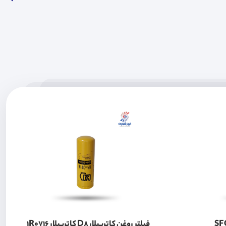
فیلتر روغن کاترپیلار D8 کاترپیلار 1R0716