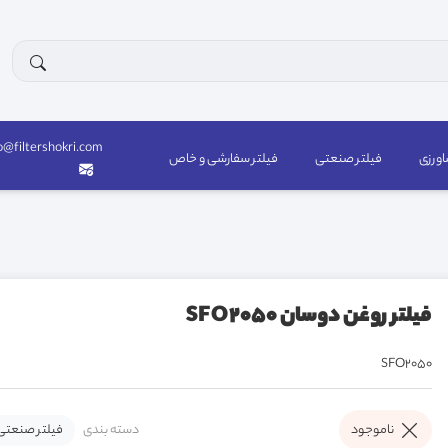
o@filtershokri.com
اورزی
فیلتر صنعتی
فیلتر سفارشی و خاص
فیلتر روغن دوسان SFO2050
SFO2050
دسته بندی
فیلتر صنعتی
ناموجود