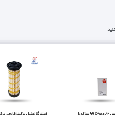
نید
فیلتر گیربکس WD950/2 ساکورا
فیلتر گازوئیل پرکینز قارچی پرکی