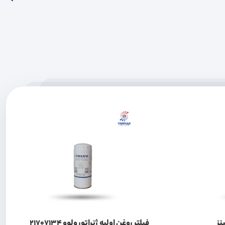
نز
فیلتر روغن اولیه ژنراتور ولوو 21707134