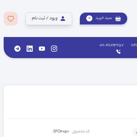
سبد خرید
0
ورود / ثبت نام
021-46893257
inf
کد محصول
SFO2050