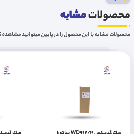
محصولات
مشابه
محصولات مشابه با این محصول را در پایین میتوانید مشاهده ک
فیلتر گیربکس WD962/19 ساکورا