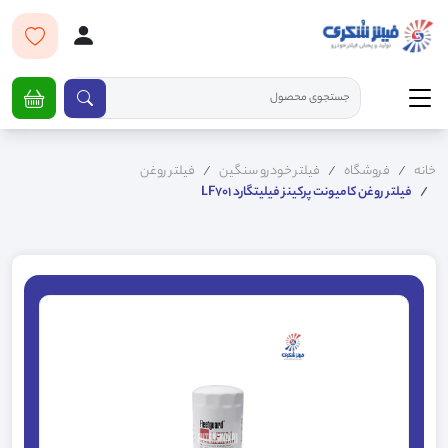
خانه
فروشگاه
فیلتر خودرو سنگین
فیلتر روغن
فیلتر روغن کامیونت پرکینز فیلیتگارد LF701