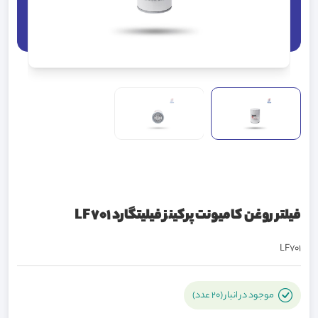
فیلتر روغن کامیونت پرکینز فیلیتگارد LF701
LF701
موجود در انبار (20 عدد)