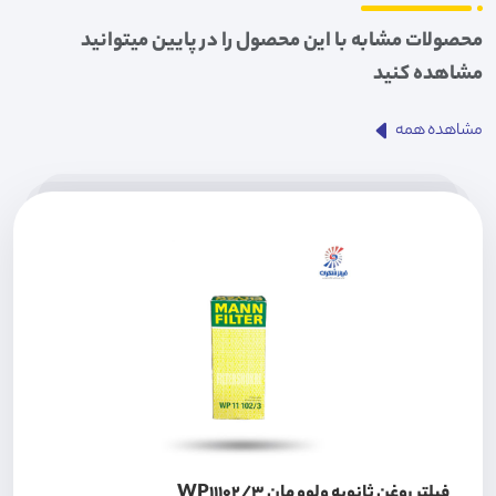
محصولات مشابه با این محصول را در پایین میتوانید
مشاهده کنید
مشاهده همه
فیلتر روغن ثانویه ولوو مان WP11102/3