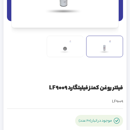
فیلتر روغن کمنز فیلیتگارد LF9009
LF9009
موجود در انبار (20 عدد)