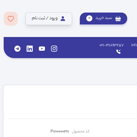
سبد خرید
0
ورود / ثبت نام
021-46893257
inf
کد محصول
P700000261