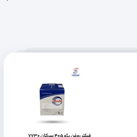
فیلتر روغن پژو 405 سرکان 7730