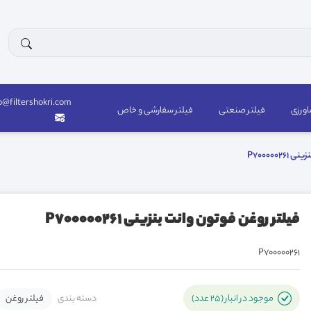
o@filtershokri.com
اورزی
فیلتر صنعتی
فیلتر سفارشی و خاص
P7000002
فیلتر روغن فوتون وانت بنزینی P700000261
P700000261
دسته بندی
فیلتر روغن
موجود در انبار (25 عدد)