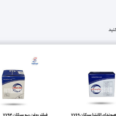
نید
وندای الانترا سرکان 7769
فیلتر روغن ریو سرکان 7794