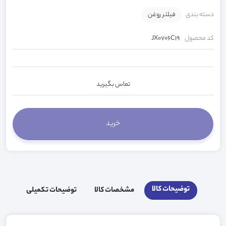
دسته بندی
فیلتر روغن
کد محصول
JX0706C19
تماس بگیرید
توضیحات کالا
مشخصات کالا
توضیحات تکمیلی