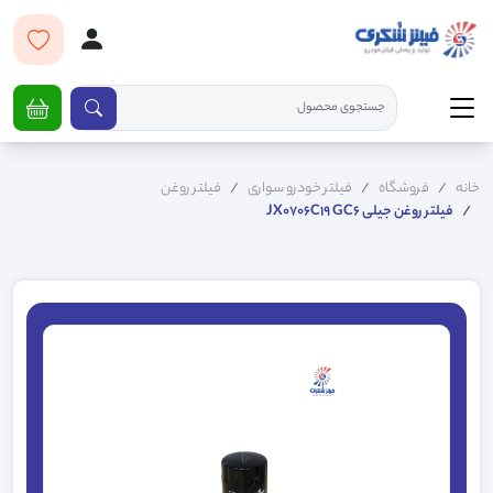
خانه
فروشگاه
فیلتر خودرو سواری
فیلتر روغن
فیلتر روغن جیلی JX0706C19 GC6