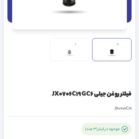
فیلتر روغن جیلی JX0706C19 GC6
JX0706C19
موجود در انبار (3 عدد)