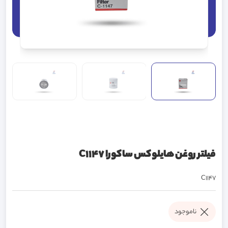
فیلتر روغن هایلوکس ساکورا C1147
C1147
ناموجود