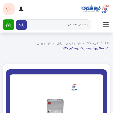
خانه
فروشگاه
فیلتر خودرو سواری
فیلتر روغن
فیلتر روغن هایلوکس ساکورا C1147