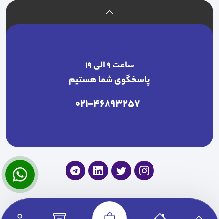
ساعت ۹ الی ۱۹
پاسخگوی شما هستیم
021-46893257