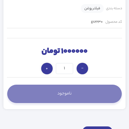
دسته بندی
فیلتر روغن
کد محصول
gs2230
1000000 تومان
+
−