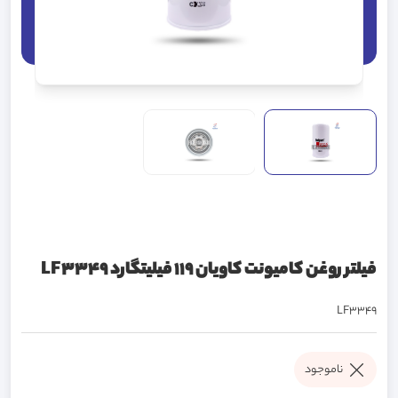
فیلتر روغن کامیونت کاویان 119 فیلیتگارد LF3349
LF3349
ناموجود