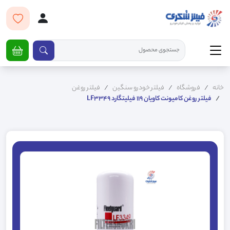
خانه
فروشگاه
فیلتر خودرو سنگین
فیلتر روغن
فیلتر روغن کامیونت کاویان 119 فیلیتگارد LF3349