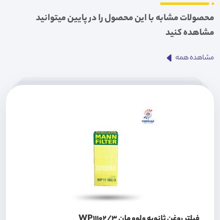
محصولات مشابه با این محصول را در پایین میتوانید
مشاهده کنید
مشاهده همه
فیلتر روغن ثانویه ولوو مان WP11102/3