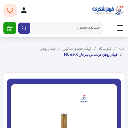
خانه
فروشگاه
فیلتر خودرو سنگین
فیلتر روغن
فیلتر روغن مرسدس بنز مان HU514X