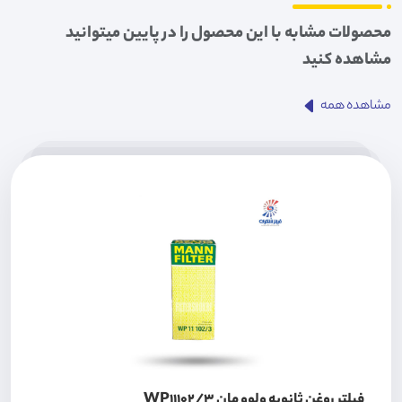
محصولات مشابه با این محصول را در پایین میتوانید
مشاهده کنید
مشاهده همه
فیلتر روغن ثانویه ولوو مان WP11102/3