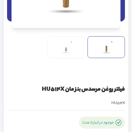
فیلتر روغن مرسدس بنز مان HU514X
HU514X
موجود در انبار (1 عدد)