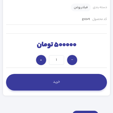
دسته بندی
فیلتر روغن
کد محصول
gs1109
500000 تومان
+
−