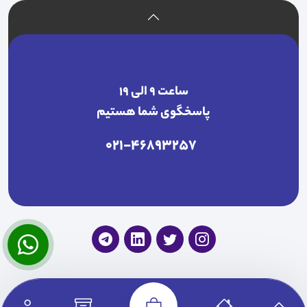
ساعت ۹ الی ۱۹
پاسخگوی شما هستیم
021-46893257