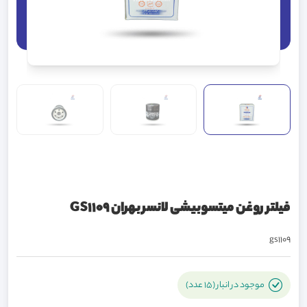
فیلتر روغن میتسوبیشی لانسر بهران GS1109
gs1109
موجود در انبار (15 عدد)