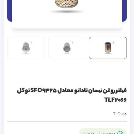
فيلتر روغن نيسان تادانو معادل SFO9325 توکل
TLF2066
TLF2066