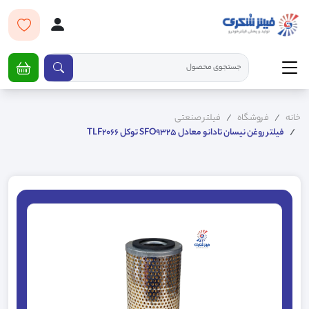
خانه
فروشگاه
فیلتر صنعتی
فيلتر روغن نيسان تادانو معادل SFO9325 توکل TLF2066