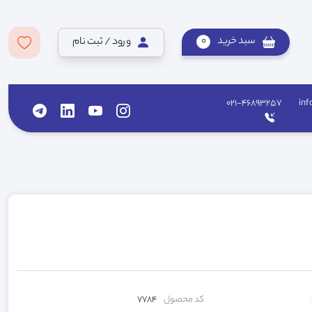
سبد خرید
0
ورود / ثبت نام
021-46893257
inf
کد محصول
7784