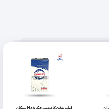
ران
فیلتر روغن کامیونت جک N85 سرکان