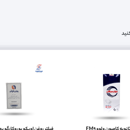
نید
فیلتر روغن ثانویه کامیون ولوو FM9
فیلتر روغن اویکو یوروکارگو به