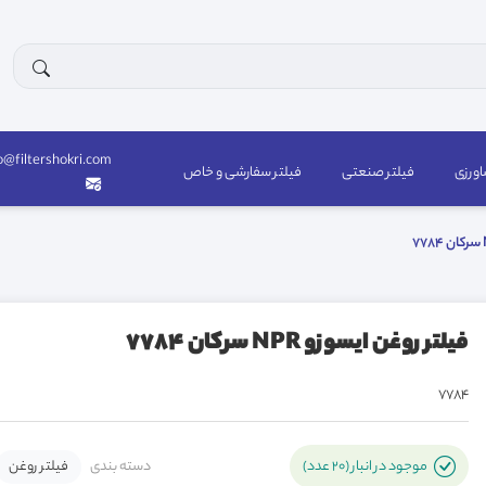
o@filtershokri.com
اورزی
فیلتر صنعتی
فیلتر سفارشی و خاص
فیلتر روغن ایسوزو NPR سرکان 7784
7784
دسته بندی
فیلتر روغن
موجود در انبار (20 عدد)