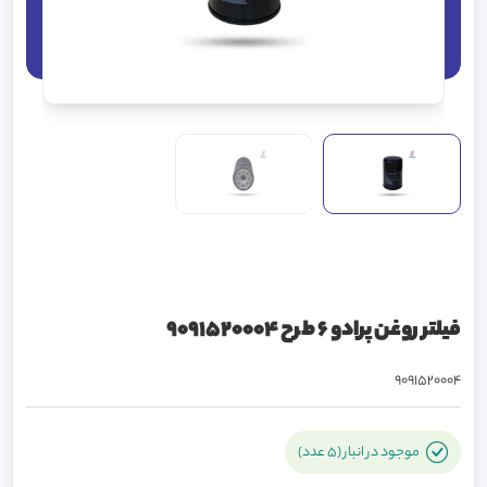
فیلتر روغن پرادو 6 طرح 9091520004
9091520004
موجود در انبار (5 عدد)