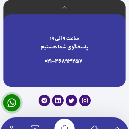
ساعت ۹ الی ۱۹
پاسخگوی شما هستیم
021-46893257