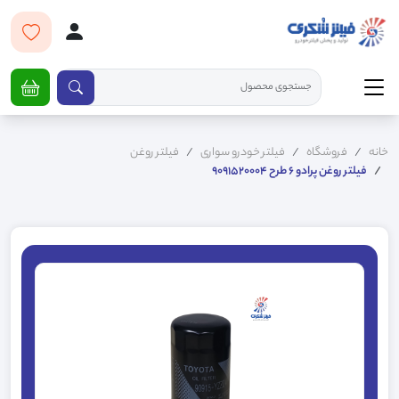
خانه
فروشگاه
فیلتر خودرو سواری
فیلتر روغن
فیلتر روغن پرادو 6 طرح 9091520004