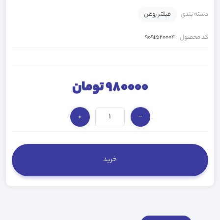
دسته بندی
فیلتر روغن
کد محصول
9091520004
980000 تومان
+
−