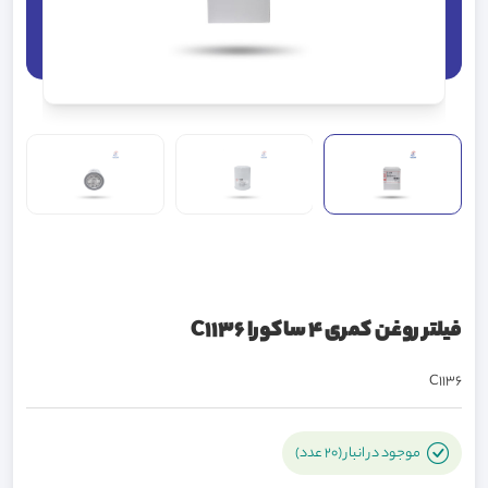
فیلتر روغن کمری 4 ساکورا C1136
C1136
موجود در انبار (20 عدد)