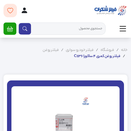
خانه
فروشگاه
فیلتر خودرو سواری
فیلتر روغن
فیلتر روغن کمری 4 ساکورا C1136