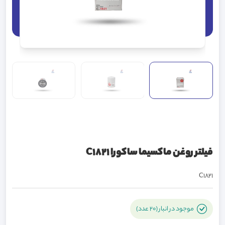
فیلتر روغن ماکسیما ساکورا C1821
C1821
موجود در انبار (20 عدد)