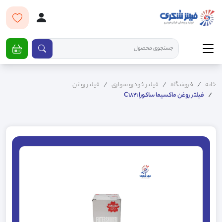
خانه
فروشگاه
فیلتر خودرو سواری
فیلتر روغن
فیلتر روغن ماکسیما ساکورا C1821