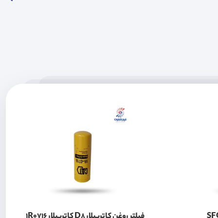
فیلتر روغن کاترپیلار D8 کاترپیلار 1R0716