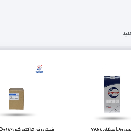
نید
کان 7758
فیلتر روغن تراکتور شور SFO0682