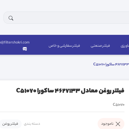
o@filtershokri.com
اورزی
فیلتر صنعتی
فیلتر سفارشی و خاص
فيلتر روغن معادل 4627133 ساکورا C51070
C51070
دسته بندی
فیلتر روغن
ناموجود