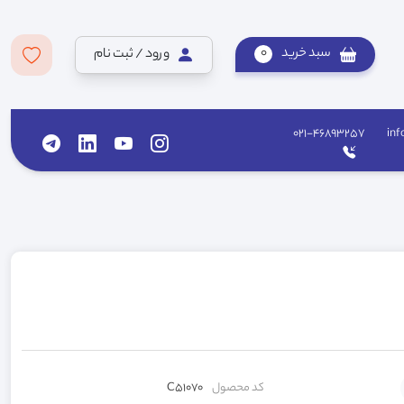
سبد خرید
0
ورود / ثبت نام
021-46893257
inf
کد محصول
C51070