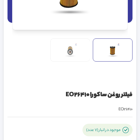
فیلتر روغن ساکورا EO26410
EO26410
موجود در انبار (7 عدد)