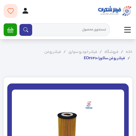
خانه
فروشگاه
فیلتر خودرو سواری
فیلتر روغن
فیلتر روغن ساکورا EO26410