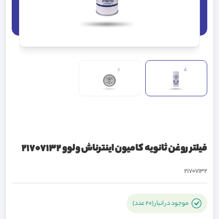
فیلتر روغن ثانویه کامیون اینترناش ولوو 21707132
21707132
موجود در انبار (20 عدد)