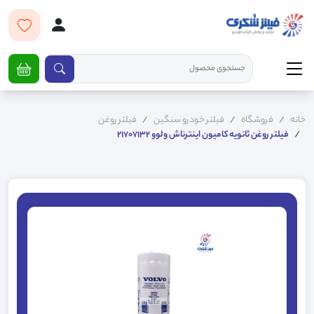
خانه
فروشگاه
فیلتر خودرو سنگین
فیلتر روغن
فیلتر روغن ثانویه کامیون اینترناش ولوو 21707132