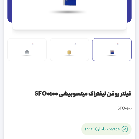
فیلتر روغن لیفتراک میتسوبیشی SFO0100
SFO0100
موجود در انبار (10 عدد)