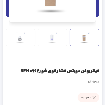
فیلتر روغن دویتس فشار قوی شور SFH0962
SFH0962
ناموجود