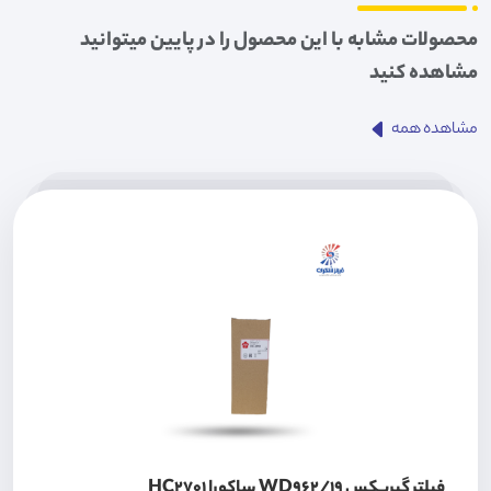
محصولات مشابه با این محصول را در پایین میتوانید
مشاهده کنید
مشاهده همه
فیلتر گیربکس WD962/19 ساکورا HC2701