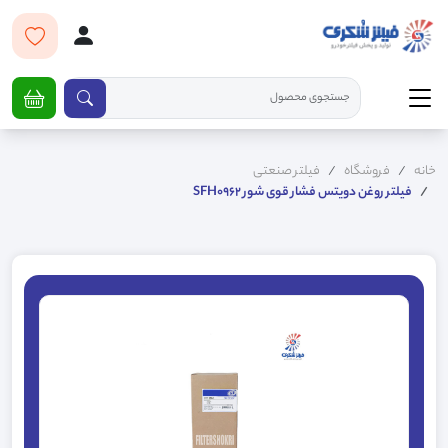
خانه
فروشگاه
فیلتر صنعتی
فیلتر روغن دویتس فشار قوی شور SFH0962